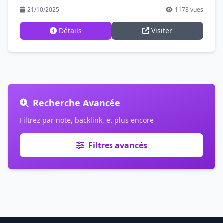
21/10/2025
1173 vues
Détails
Visiter
Recherche Avancée
Filtrez par note, backlink, et plus encore
Filtres avancés