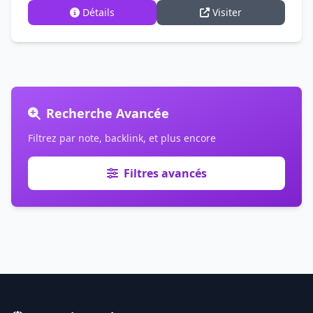
Détails
Visiter
Recherche Avancée
Filtrez par note, backlink, et plus encore
Filtres avancés